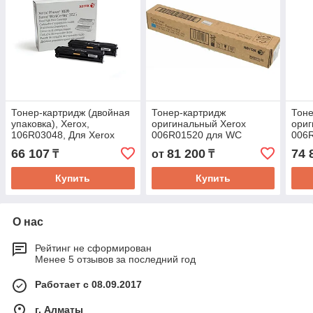
Тонер-картридж (двойная
Тонер-картридж
Тоне
упаковка), Xerox,
оригинальный Xerox
ориг
106R03048, Для Xerox
006R01520 для WC
006
Phaser 3020BI,
7545/7830/7835/7845/7855/7500ser
7545
66 107
81 200
74 
₸
от
₸
WorkCentre
голубой
жел
3025BI/3025NI, 3 000
Купить
Купить
О нас
Рейтинг не сформирован
Менее 5 отзывов за последний год
Работает с 08.09.2017
г. Алматы