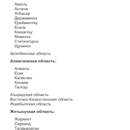
Акколь
Астана
Атбасар
Державинск
Ерейментау
Есиль
Кокшетау
Макинск
Степногорск
Щучинск
Актюбинская область
Алматинская область
:
Алматы
Есик
Каскелен
Конаев
Талгар
Атырауская область
Восточно-Казахстанская область
Жамбылская область
Жетысуская область
:
Жаркент
Сарканд
Талдыкорган