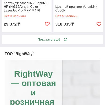
Картридж лазерный Черный
НР (№312A) для Color
Цветной принтер VersaLink
LaserJet Pro MFP M476
C500N
Нет в наличии
Нет в наличии
29 372
318 335
₸
₸
Показать ещё
ТОО "RightWay"
RightWay
— оптовая
и
розничная