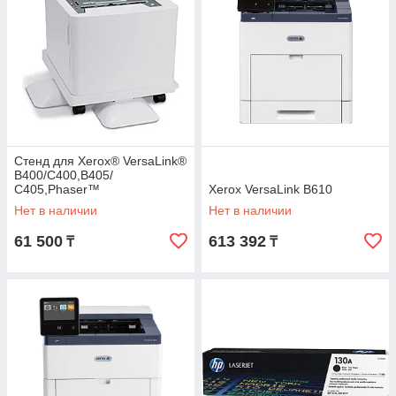
Стенд для Xerox® VersaLink®
B400/C400,B405/
C405,Phaser™
Xerox VersaLink B610
3610/6600,WorkCentre™
Нет в наличии
Нет в наличии
3615/6605
61 500
613 392
₸
₸