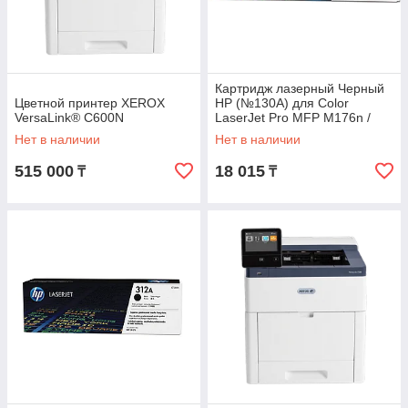
Картридж лазерный Черный
Цветной принтер XEROX
НР (№130A) для Color
VersaLink® C600N
LaserJet Pro MFP M176n /
M177fw
Нет в наличии
Нет в наличии
515 000
18 015
₸
₸