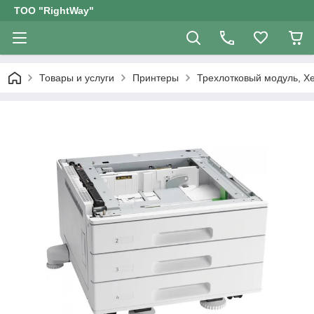
ТОО "RightWay"
Товары и услуги
Принтеры
Трехлотковый модуль, Xe