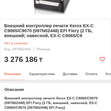
Внешний контроллер печати Xerox EX-С
С9065/C9070 (097N02448) EFI Fiery (2 ГБ,
внешний; навесной, EX-С С9065/C9
Нет в наличии
Код: 097N02448
Розница
3 276 186
₸
Описание
Характеристики
Доставка
Оплата
Усл
Описание
Внешний контроллер печати Xerox EX-С С9065/C9070
(097N02448) EFI Fiery (2 ГБ, внешний; навесной, EX-С
С9065/C9070 (097N02448) EFI Fiery)