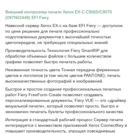
Внешний контроллер печати Xerox EX-С С9065/C9070
(097N02448) EFI Fiery
Навесной сервер Xerox EX-с на базе EFI Fiery — доступное
по цене решение для печати профессионально
подготовленных документов с высочайшей точностью
цветопередачи, не требующее специальных знаний.
Производительность Технология Fiery SmartRIP для
обработки объемных файлов с большим количеством
графики позволяет быстро печатать работы.
Неизменная точность цвета Точная передача фирменных
цветов и логотипов (в том числе цветов PANTONE); печать
высококачественных фотографий и изображений.
Быстрое и простое создание профессиональных печатных
работ Fiery FreeForm Create позволяет создавать
персонализированные документы; Fiery VUE — это «драйвер
визуальной печати», который позволяет просто, быстро и
экономично печатать буклеты профессионального качества.
Интеграция в стандартный рабочий процесс Сервер печати
интегрируется с множеством приложений Xerox ConnectKey и
повышает производительность, упрощая повседневные