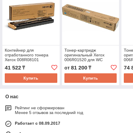
Контейнер для
Тонер-картридж
Тоне
отработанного тонера
оригинальный Xerox
ориг
Xerox 008R08101
006R01520 для WC
006
7545/7830/7835/7845/7855/7500ser
7545
41 522
81 200
74 
₸
от
₸
голубой
жел
Купить
Купить
О нас
Рейтинг не сформирован
Менее 5 отзывов за последний год
Работает с 08.09.2017