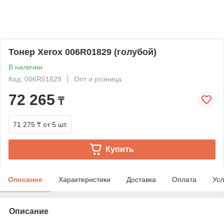
Тонер Xerox 006R01829 (голубой)
В наличии
Код: 006R01829
Опт и розница
72 265
₸
71 275 ₸
от 5 шт.
Купить
Описание
Характеристики
Доставка
Оплата
Усл
Описание