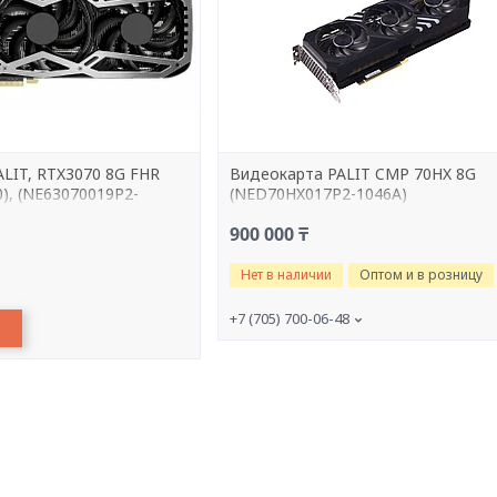
ALIT, RTX3070 8G FHR
Видеокарта PALIT CMP 70HX 8G
), (NE63070019P2-
(NED70HX017P2-1046A)
 256bit,3-DP, HDMI,
900 000 ₸
Нет в наличии
Оптом и в розницу
+7 (705) 700-06-48