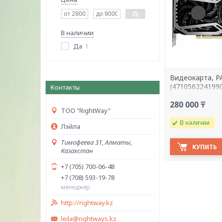
В наличии
Да
1
Видеокарта, P
(4710562241990
Контакты
1041X), GDDR6,
280 000 ₸
Чёрная коро
ТОО "RightWay"
В наличии
Лэйла
Тимофеева 31, Алматы,
КУПИТЬ
Казахстан
+7 (705) 700-06-48
+7 (708) 593-19-78
менеджер
http://rightway.kz
leila@rightways.kz