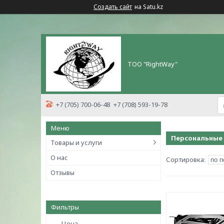
Создать сайт
на Satu.kz
ТОО "RightWay"
+7 (705) 700-06-48
+7 (708) 593-19-78
Персональные
Товары и услуги
О нас
Отзывы
Фильтры
Цена